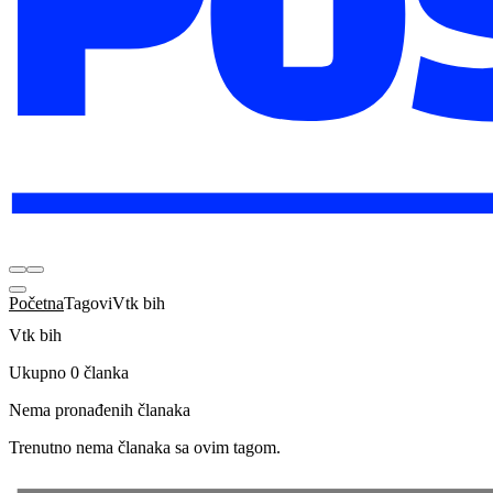
Početna
Tagovi
Vtk bih
Vtk bih
Ukupno 0 članka
Nema pronađenih članaka
Trenutno nema članaka sa ovim tagom.