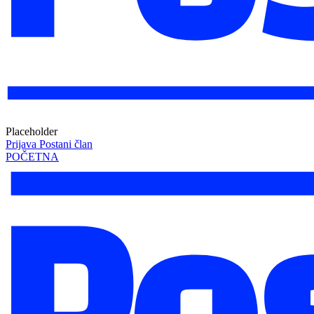
Placeholder
Prijava
Postani član
POČETNA