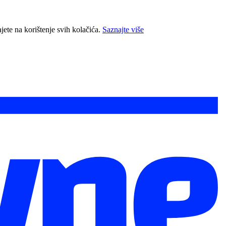
jete na korištenje svih kolačića.
Saznajte više