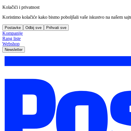
Kolačići i privatnost
Koristimo kolačiće kako bismo poboljšali vaše iskustvo na našem sajtu, 
Postavke
Odbij sve
Prihvati sve
Kompanije
Rang liste
Webshop
Newsletter